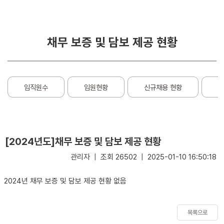
거
경
및
영
목
채무 보증 및 담보 제공 현황
적
부
패
연
방
혁
지
임직원수
임원현황
신규채용 현황
임
경
C.
영
I
소
E
[2024년도]채무 보증 및 담보 제공 현황
개
S
G
관리자 | 조회 26502 | 2025-01-10 16:50:18
비
경
전
영
2024년 채무 보증 및 담보 제공 현황 없음
및
미
션
목록으로