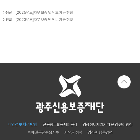
신용보증
다음글
[2025년도]채무 보증 및 담보 제공 현황
보
보
준
금
증
증
비
리
이전글
[2023년도]채무 보증 및 담보 제공 현황
이
상
서
알
용
품
류
리
안
미
내
금
융
신
기
용
관
보
협
증
약
이
보
란
증
보
정
증
부
신
개인정보처리방침
신용정보활용체제공시
영상정보처리기기 운영·관리방침
특
청
이메일무단수집거부
저작권 정책
임직원 행동강령
례
자