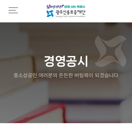
재단소개
재
조
열
단
직
린
소
소
경
개
개
영
경영공시
C
조
임
E
직
직
중소상공인 여러분의 든든한 버팀목이 되겠습니다
O
도
원
인
행
사
영
동
말
업
강
점
령
설
안
립
내
인
근
권