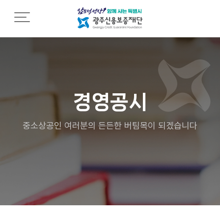
재단소개
재
조
열
단
직
린
소
소
경
개
개
영
경영공시
C
조
임
E
직
직
중소상공인 여러분의 든든한 버팀목이 되겠습니다
O
도
원
인
행
사
영
동
말
업
강
점
령
설
안
립
내
인
근
권