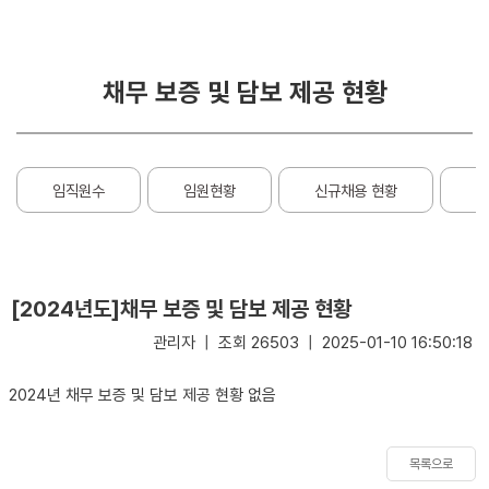
거
경
및
영
목
채무 보증 및 담보 제공 현황
적
부
패
연
방
혁
지
임직원수
임원현황
신규채용 현황
임
경
C.
영
I
소
E
[2024년도]채무 보증 및 담보 제공 현황
개
S
G
관리자 | 조회 26503 | 2025-01-10 16:50:18
비
경
전
영
2024년 채무 보증 및 담보 제공 현황 없음
및
미
션
목록으로