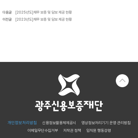
신용보증
다음글
[2025년도]채무 보증 및 담보 제공 현황
보
보
준
금
증
증
비
리
이전글
[2023년도]채무 보증 및 담보 제공 현황
이
상
서
알
용
품
류
리
안
미
내
금
융
신
기
용
관
보
협
증
약
이
보
란
증
보
정
증
부
신
개인정보처리방침
신용정보활용체제공시
영상정보처리기기 운영·관리방침
특
청
이메일무단수집거부
저작권 정책
임직원 행동강령
례
자