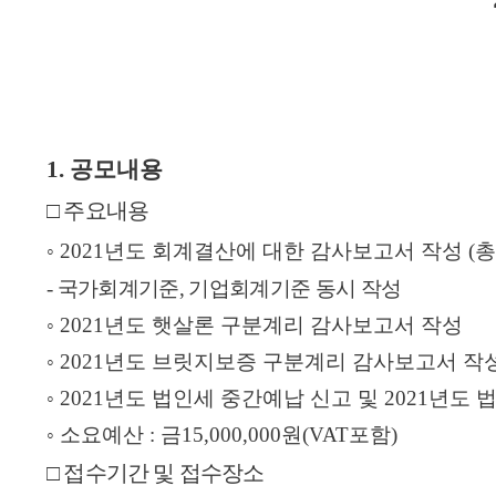
I
소
E
개
S
G
비
경
1.
공모내용
전
영
및
□
주요내용
미
◦
2021
년도 회계결산에 대한 감사보고서 작성
(
총
션
-
국가회계기준
,
기업회계기준 동시 작성
◦
2021
년도 햇살론 구분계리 감사보고서 작성
신용보증
보
보
준
금
◦
2021
년도 브릿지보증 구분계리 감사보고서 작
증
증
비
리
이
상
서
알
◦
2021
년도 법인세 중간예납 신고 및
2021
년도 
용
품
류
리
안
미
◦
소요예산
:
금
15,000,000
원
(VAT
포함
)
내
□
접수기간 및 접수장소
금