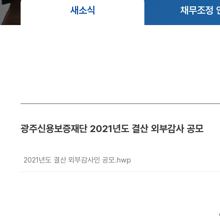
사
영
동
새소식
채무조정 
말
업
강
점
령
설
안
립
내
인
근
권
거
경
및
영
목
광주신용보증재단 2021년도 결산 외부감사 공모
적
부
패
2021년도 결산 외부감사인 공모.hwp
연
방
혁
지
경
C.
영