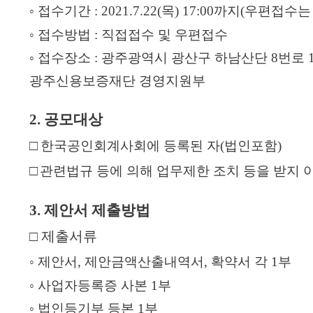
◦
접수기간
: 2021.7.22(
목
) 17:00
까지
(
우편접수는 
융
신
◦
접수방법
:
직접접수 및 우편접수
기
용
◦
접수장소
:
광주광역시 광산구 하남산단
8
번로
관
보
광주신용보증재단 경영지원부
협
증
약
이
2.
공모대상
보
란
□
한국공인회계사회에 등록된 자
(
법인포함
)
증
□
관련법규 등에 의해 업무제한 조치 등을 받지 
보
정
증
3.
제안서 제출방법
부
신
특
청
□
제출서류
례
자
◦
제안서
,
제안금액산출내역서
,
확약서 각
1
부
보
격
◦
사업자등록증 사본
1
부
증
◦
법인등기부 등본
1
부