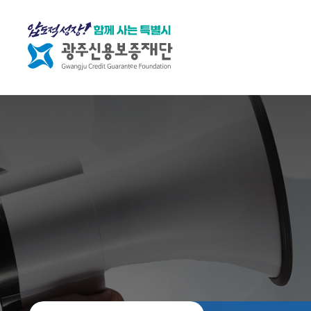
재단소개
재
조
열
단
직
린
소
소
경
개
개
영
C
조
임
E
직
직
O
도
원
인
행