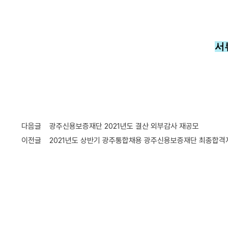
고객소통
고
질
민
개
객
의
원
인
서
응
및
정
비
답
신
보
스
고
목
서
매
적
뉴
외
얼
이
자
용
클
주
제
린
공
하
내
신
역
는
다음글
광주신용보증재단 2021년도 결산 외부감사 재공모
고
질
이전글
2021년도 상반기 광주통합채용 광주신용보증재단 최종합격
센
문
터
Q
민
&
원
A
신