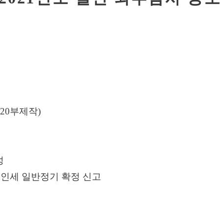
20
부제작
)
성
법인세 일반정기 확정 신고