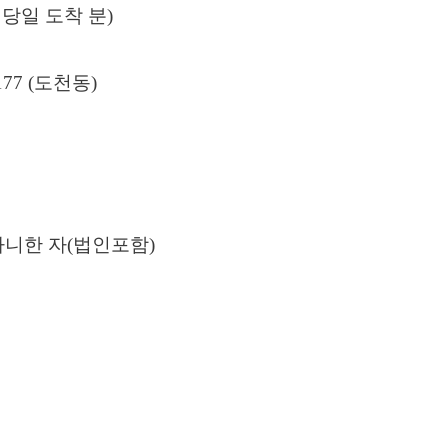
당일 도착 분
)
177 (
도천동
)
아니한 자
(
법인포함
)