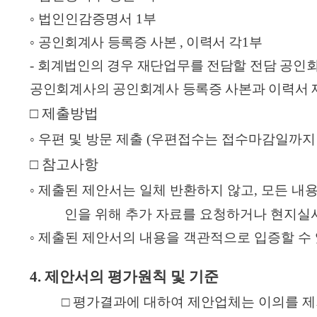
보
◦
법인인감증명서
1
부
증
◦
공인회계사 등록증 사본
,
이력서 각
1
부
종
-
회계법인의 경우 재단업무를 전담할 전담 공인
류
공인회계사의 공인회계사 등록증 사본과 이력서 
보
□
제출방법
증
◦
우편 및 방문 제출
(
우편접수는 접수마감일까지
방
□
참고사항
법
◦
제출된 제안서는 일체 반환하지 않고
,
모든 내
인을 위해 추가 자료를 요청하거나 현지실사
보
◦
제출된 제안서의 내용을 객관적으로 입증할 수
증
운
4.
제안서의 평가원칙 및 기준
용
□
평가결과에 대하여 제안업체는 이의를 제
안