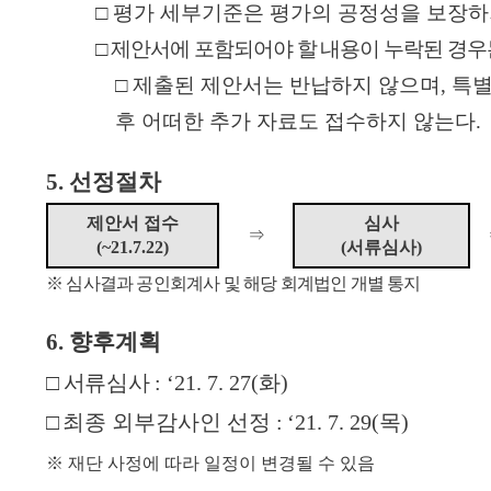
내
□
평가 세부기준은 평가의 공정성을 보장하
□
제안서에 포함되어야 할 내용이 누락된 경
보
□
제출된 제안서는 반납하지 않으며
,
특별
증
후 어떠한 추가 자료도 접수하지 않는다
.
신
청
5.
선정절차
가
제안서 접수
심사
⇒
이
(~21.7.22)
(
서류심사
)
드
※
심사결과 공인회계사 및 해당 회계법인 개별 통지
6.
향후계획
경영지도
경
경
영
영
□
서류심사
: ‘21. 7. 27(
화
)
자
컨
문
설
□
최종 외부감사인 선정
:
‘21. 7. 29(
목
)
팅
※
재단 사정에 따라 일정이 변경될 수 있음