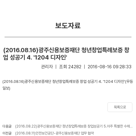
거
경
및
영
목
보도자료
적
부
패
연
방
혁
지
(2016.08.16)광주신용보증재단 청년창업특례보증 창
경
업 성공기 4. '1204 디자인'
C.
영
관리자 | 조회 24282 | 2016-08-16 09:28:33
I
소
E
(2016.08.16)광주신용보증재단 청년창업특례보증 창업 성공기 4. '1204 디자인'(무등
개
S
일보)
G
비
경
전
영
목록으로
및
미
다음글
(2016.08.22)광주신용보증재단 청년창업특례보증 창업성공기 5.아주 특별한 수제맥주 After Works
션
이전글
(2016.08.11)안전보건공단-광주신용보증재단 업무 협약