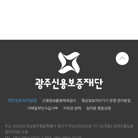
신용보증
보
보
준
금
증
증
비
리
이
상
서
알
용
품
류
리
안
미
내
금
융
신
기
용
관
보
협
증
약
이
보
란
증
개인정보처리방침
신용정보활용체제공시
영상정보처리기기 운영·관리방침
보
이메일무단수집거부
저작권 정책
임직원 행동강령
정
증
부
신
주소. 62243 전남광주통합특별시 광산구 하남산단8번로 177 (도천동) 경제진흥상생
특
청
일자리재단 2층
례
자
TEL. 062-950-0011 ㅣ FAX. 062-950-0029