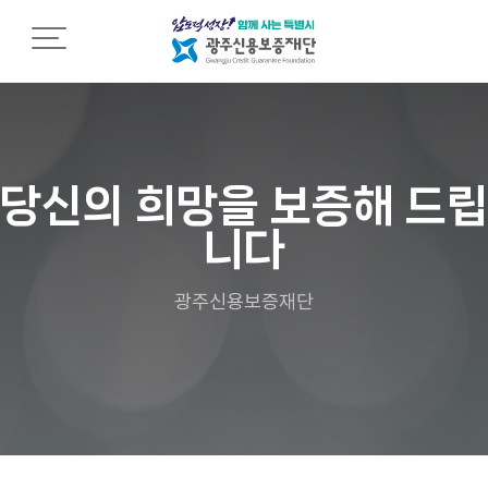
재단소개
재
조
열
단
직
린
소
소
경
개
개
영
당신의 희망을 보증해 드립
니다
C
조
임
E
직
직
O
도
원
광주신용보증재단
인
행
사
영
동
말
업
강
점
령
설
안
립
내
인
근
권