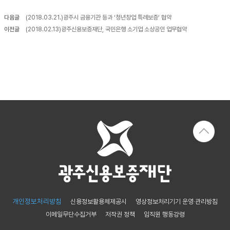
다음글
(2018.03.21.)광주시 금융기관 등과 ‘청년창업 특례보증’ 협약
신용보증
보
보
준
금
이전글
(2018.02.13)광주신용보증재단, 국민은행 소기업 소상공인 업무협약
증
증
비
리
이
상
서
알
용
품
류
리
안
미
내
금
융
신
기
용
관
보
협
증
약
이
보
란
증
보
정
증
부
개인정보처리방침
신용정보활용체제공시
영상정보처리기기 운영·관리방침
신
특
이메일무단수집거부
저작권 정책
임직원 행동강령
청
례
자