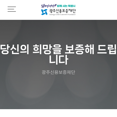
재단소개
재
조
열
단
직
린
소
소
경
개
개
영
당신의 희망을 보증해 드립
니다
C
조
임
E
직
직
O
도
원
광주신용보증재단
인
행
사
영
동
말
업
강
점
령
설
안
립
내
인
근
권