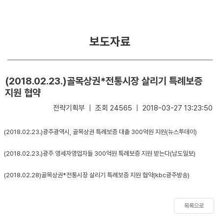
거
경
및
영
목
보도자료
적
부
패
연
방
혁
지
(2018.02.23.)골목상권*전통시장 살리기 특례보증
경
지원 협약
C.
영
전략기획부 | 조회 24565 | 2018-03-27 13:23:50
I
소
E
(2018.02.23.)광주광역시, 골목상권 특례보증 대출 300억원 지원(뉴스투데이)
개
S
G
(2018.02.23.)광주 영세자영업자들 300억원 특례보증 지원 받는다(남도일보)
비
경
전
영
(2018.02.28)골목상권*전통시장 살리기 특례보증 지원 협약(kbc광주방송)
및
미
목록으로
션