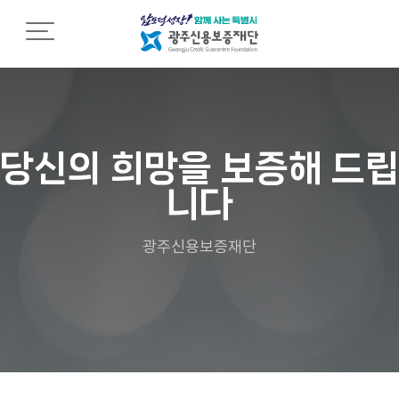
재단소개
재
조
열
단
직
린
소
소
경
개
개
영
당신의 희망을 보증해 드립
니다
C
조
임
E
직
직
O
도
원
광주신용보증재단
인
행
사
영
동
말
업
강
점
령
설
안
립
내
인
근
권