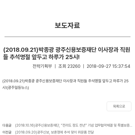
거
경
및
영
목
보도자료
적
부
패
연
방
혁
지
(2018.09.21)박종광 광주신용보증재단 이사장과 직원
경
들 추석명절 앞두고 하루가 25시!
C.
영
전략기획부 | 조회 23260 | 2018-09-27 15:37:54
I
소
E
(2018.09.21)박종광 광주신용보증재단 이사장과 직원들 추석명절 앞두고 하루가 25
개
S
시!(광주일등뉴스)
G
비
경
전
영
목록으로
및
미
다음글
(2018.10.16)광주신용보증재단, “전라도 정도 천년” 기념 업무협약체결 및 특별보증 실시
션
이전글
(2018.09.20)광주신보, 보훈청에 추석 맞이 위문품 전달