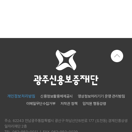
신용보증
보
보
준
금
증
증
비
리
이
상
서
알
용
품
류
리
안
미
내
금
융
신
기
용
관
보
협
증
약
이
보
란
증
개인정보처리방침
신용정보활용체제공시
영상정보처리기기 운영·관리방침
보
이메일무단수집거부
저작권 정책
임직원 행동강령
정
증
부
신
주소. 62243 전남광주통합특별시 광산구 하남산단8번로 177 (도천동) 경제진흥상생
특
청
일자리재단 2층
례
자
TEL. 062-950-0011 ㅣ FAX. 062-950-0029