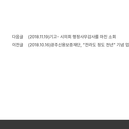
I
소
E
개
S
G
비
경
다음글
(2018.11.19)기고- 시의회 행정사무감사를 마친 소회
전
영
이전글
(2018.10.16)광주신용보증재단, “전라도 정도 천년” 기
및
미
션
신용보증
보
보
준
금
증
증
비
리
이
상
서
알
용
품
류
리
안
미
내
금