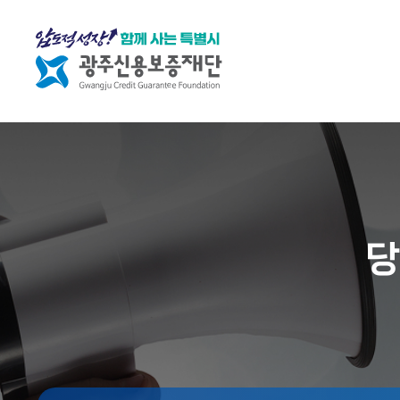
재단소개
재
조
열
단
직
린
소
소
경
개
개
영
당
C
조
임
E
직
직
O
도
원
인
행