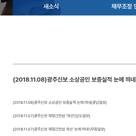
사
영
동
새소식
채무조정 
말
업
강
점
령
설
안
립
내
인
근
권
거
경
및
영
목
(2018.11.08)광주신보 소상공인 보증실적 눈에 띄네
적
부
패
연
방
(2018.11.08)광주신보 소상공인 보증실적 눈에 띄네(광남일보)
혁
지
(2018.11.07
)
광주신보 재정건전성 ‘개선’(남도일보)
경
C.
영
(2018.11.07
)
광주신보 재정건전성 개선 '눈에 띄네'(무등일보)