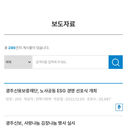
거
경
및
영
목
보도자료
적
부
패
연
방
혁
지
총
280
건의 게시물이 있습니다.
경
C.
영
I
소
E
개
S
G
광주신용보증재단, 노사공동 ESG 경영 선포식 개최
비
경
번호 : 200
작성자 : 전략기획부
작성일 : 2022.12.05
조회수 : 25,687
전
영
및
미
션
광주신보, 사랑나눔 김장나눔 행사 실시