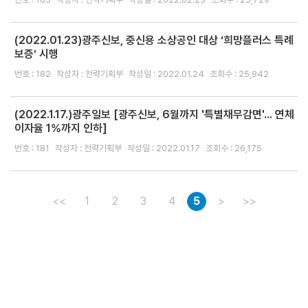
성
폭
(2022.01.23)광주신보, 중신용 소상공인 대상 ‘희망플러스 특례
력
보증’ 시행
·
번호 : 182
작성자 : 전략기획부
작성일 : 2022.01.24
조회수 : 25,942
스
토
킹
(2022.1.17.)광주일보 [광주신보, 6월까지 '특별채무감면'... 연체
이자율 1%까지 인하]
행
위
번호 : 181
작성자 : 전략기획부
작성일 : 2022.01.17
조회수 : 26,175
등
예
방
<<
1
2
3
4
5
>
>>
기
준
부
패
행