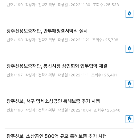
번호 : 199
작성자 : 전략기획부
작성일 : 2022.11.30
조회수 : 25,538
신용보증
보
보
준
금
증
증
비
리
이
상
서
알
용
품
류
리
광주신용보증재단, 반부패청렴서약식 실시
안
미
내
번호 : 198
작성자 : 전략기획부
작성일 : 2022.11.21
조회수 : 25,708
금
융
신
기
용
광주신용보증재단, 봉선시장 상인회와 업무협약 체결
관
보
번호 : 197
작성자 : 전략기획부
작성일 : 2022.11.11
조회수 : 25,481
협
증
약
이
보
란
증
광주신보, 서구 영세소상공인 특례보증 추가 시행
보
번호 : 196
작성자 : 전략기획부
작성일 : 2022.10.04
조회수 : 25,640
정
증
부
신
특
청
례
광주신보, 소상공인 500억 규모 특례보증 추가 시행
자