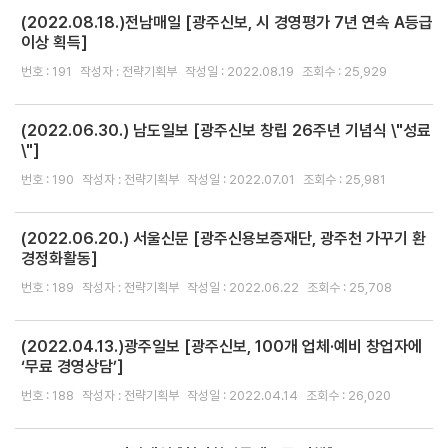
(2022.08.18.)전남매일 [광주신보, 시 경영평가 7년 연속 A등급
보
이상 획득]
증
번호 : 191
작성자 : 전략기획부
작성일 : 2022.08.19
조회수 : 25,929
신
청
가
(2022.06.30.) 남도일보 [광주신보 창립 26주년 기념식 \"성료
이
\"]
드
번호 : 190
작성자 : 전략기획부
작성일 : 2022.07.01
조회수 : 25,981
경영지도
(2022.06.20.) 서울신문 [광주신용보증재단, 광주천 가꾸기 환
경
경
영
영
경정화활동]
자
컨
문
설
번호 : 189
작성자 : 전략기획부
작성일 : 2022.06.22
조회수 : 25,708
팅
(2022.04.13.)광주일보 [광주신보, 100개 업체·예비 창업자에
고객소통
고
질
민
개
‘무료 경영상담’]
객
의
원
인
서
응
및
정
번호 : 188
작성자 : 전략기획부
작성일 : 2022.04.14
조회수 : 26,020
비
답
신
보
스
고
목
매
적
뉴
외