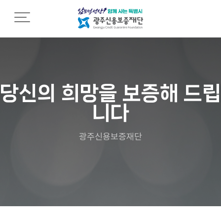
재단소개
재
조
열
단
직
린
소
소
경
개
개
영
당신의 희망을 보증해 드립
니다
C
조
임
E
직
직
O
도
원
광주신용보증재단
인
행
사
영
동
말
업
강
점
령
설
안
립
내
인
근
권