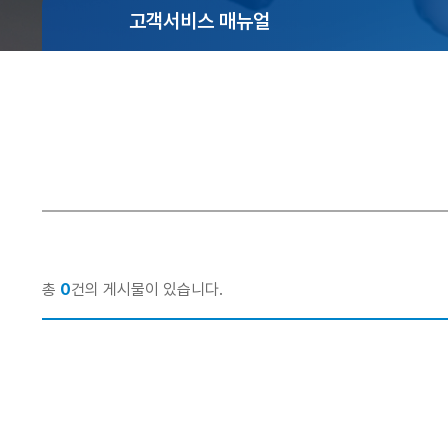
사
영
동
고객서비스 매뉴얼
말
업
강
점
령
설
안
립
내
인
근
권
거
경
및
영
목
적
부
총
0
건의 게시물이 있습니다.
패
연
방
혁
지
경
C.
영