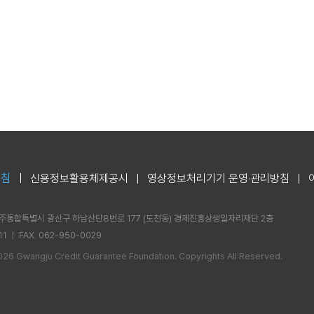
방침
신용정보활용체제공시
영상정보처리기기 운영·관리방침
남광주통합특별시 광산구 하남산단8번로 177 (도천동) 경제진흥상생일자리재단 2층
11 ㅣ FAX. 062-950-0029
6 Gwangju Credit Guarantee Foundation. Copyrights All Reserved.