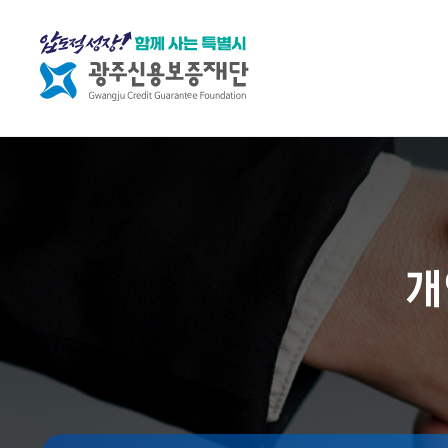
재단소개
재
조
열
단
직
린
소
소
경
개
개
영
개
C
조
임
E
직
직
O
도
원
인
행