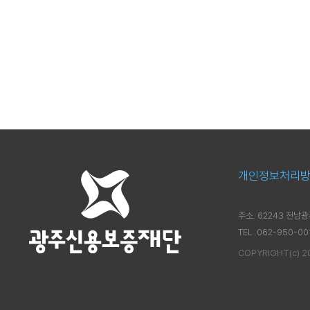
I
소
E
개
S
G
비
경
전
영
및
미
션
개인정보처리
신용보증
주소. 62243 전
보
보
준
금
증
증
비
리
TEL. 062-950-00
이
상
서
알
COPYRIGHT(c) 202
용
품
류
리
안
미
내
금