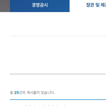
사
영
동
경영공시
정관 및 제
말
업
강
점
령
설
안
립
내
인
근
권
거
경
및
영
목
적
부
패
연
방
혁
지
경
총
25
건의 게시물이 있습니다.
C.
영