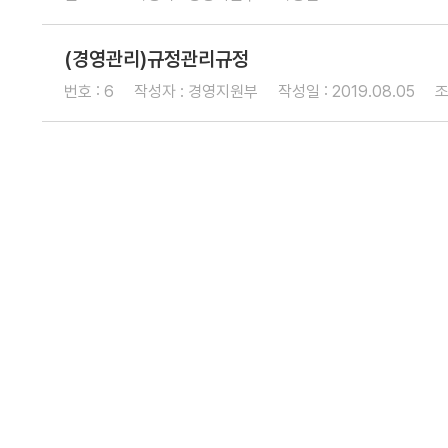
고객소통
고
질
민
개
객
의
원
인
서
응
및
정
(경영관리)규정관리규정
비
답
신
보
스
고
목
번호 : 6
작성자 : 경영지원부
작성일 : 2019.08.05
조
매
적
뉴
외
얼
이
자
용
클
주
제
린
공
하
내
신
역
는
고
질
센
문
터
Q
민
&
원
A
신