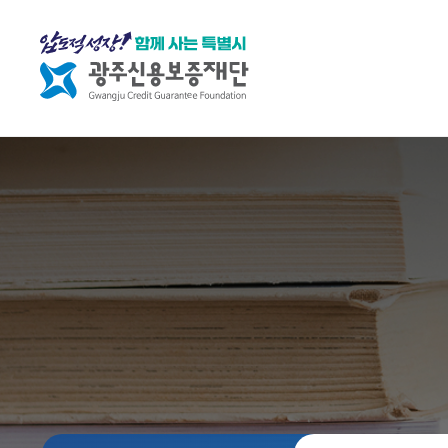
재단소개
재
조
열
단
직
린
소
소
경
개
개
영
C
조
임
E
직
직
O
도
원
인
행