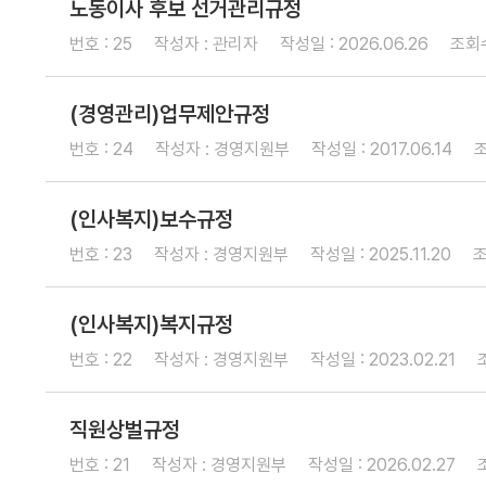
I
노동이사 후보 선거관리규정
소
E
번호 : 25
작성자 : 관리자
작성일 : 2026.06.26
조회수
개
S
G
(경영관리)업무제안규정
비
경
번호 : 24
작성자 : 경영지원부
작성일 : 2017.06.14
조
전
영
및
(인사복지)보수규정
미
번호 : 23
작성자 : 경영지원부
작성일 : 2025.11.20
조
션
(인사복지)복지규정
신용보증
보
보
준
금
번호 : 22
작성자 : 경영지원부
작성일 : 2023.02.21
증
증
비
리
이
상
서
알
용
품
류
리
안
미
직원상벌규정
내
번호 : 21
작성자 : 경영지원부
작성일 : 2026.02.27
금