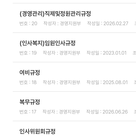
융
신
(경영관리)직제및정원관리규정
기
용
번호 : 20
작성자 : 경영지원부
작성일 : 2026.02.27
관
보
협
증
(인사복지)임원인사규정
약
이
번호 : 19
작성자 : 경영지원부
작성일 : 2023.01.01
조
보
란
증
여비규정
보
정
번호 : 18
작성자 : 경영지원부
작성일 : 2025.08.01
증
부
신
특
복무규정
청
례
자
번호 : 17
작성자 : 경영지원부
작성일 : 2026.06.26
보
격
증
인사위원회규정