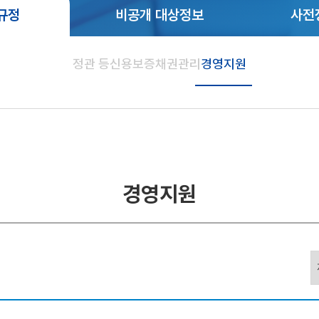
규정
비공개 대상정보
사전
정관 등
신용보증
채권관리
경영지원
경영지원