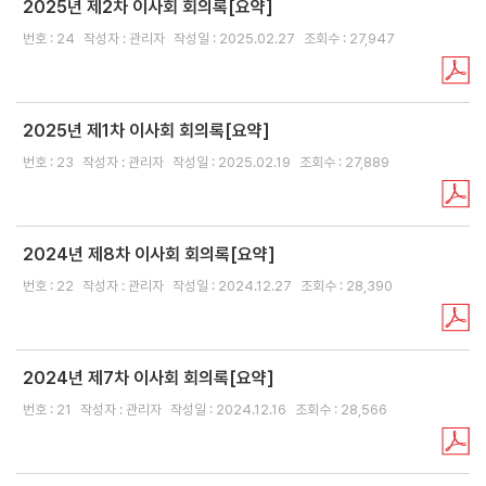
2025년 제2차 이사회 회의록[요약]
보
번호 : 24
작성자 : 관리자
작성일 : 2025.02.27
조회수 : 27,947
증
신
청
2025년 제1차 이사회 회의록[요약]
가
이
번호 : 23
작성자 : 관리자
작성일 : 2025.02.19
조회수 : 27,889
드
경영지도
2024년 제8차 이사회 회의록[요약]
경
경
영
영
번호 : 22
작성자 : 관리자
작성일 : 2024.12.27
조회수 : 28,390
자
컨
문
설
팅
2024년 제7차 이사회 회의록[요약]
고객소통
고
질
민
개
객
의
원
인
번호 : 21
작성자 : 관리자
작성일 : 2024.12.16
조회수 : 28,566
서
응
및
정
비
답
신
보
스
고
목
매
적
뉴
외