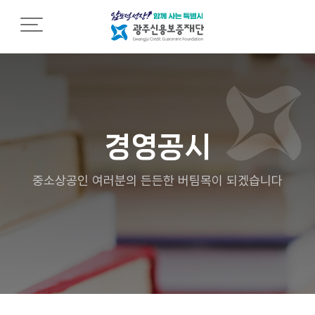
재단소개
재
조
열
단
직
린
소
소
경
개
개
영
경영공시
C
조
임
E
직
직
중소상공인 여러분의 든든한 버팀목이 되겠습니다
O
도
원
인
행
사
영
동
말
업
강
점
령
설
안
립
내
인
근
권