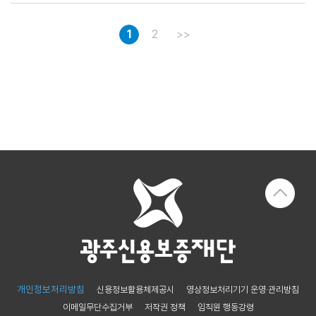
위
및
1
2
>>
행
동
강
령
위
반
신
고
처
알림마당
새
채
보
카
매
소
무
도
드
각
식
조
자
뉴
및
정
료
스
입
안
찰
내
공
고
개인정보처리방침
신용정보활용체제공시
영상정보처리기기 운영·관리방침
이메일무단수집거부
저작권 정책
임직원 행동강령
기