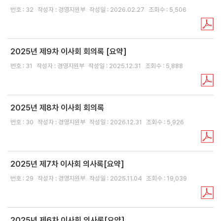
번호 : 32
작성자 : 경영지원부
작성일 : 2026.02.27
조회수 : 5,506
신용보증
보
보
준
금
증
증
비
리
이
상
서
알
용
품
류
리
안
미
2025년 제9차 이사회 회의록 [요약]
내
번호 : 31
작성자 : 경영지원부
작성일 : 2025.12.31
조회수 : 5,888
금
융
신
기
용
2025년 제8차 이사회 회의록
관
보
협
번호 : 30
작성자 : 경영지원부
작성일 : 2026.12.31
조회수 : 5,926
증
약
이
보
란
증
2025년 제7차 이사회 의사록[요약]
보
번호 : 29
작성자 : 경영지원부
작성일 : 2025.11.04
조회수 : 19,039
정
증
부
신
특
청
례
자
2025년 제6차 이사회 의사록[요약]