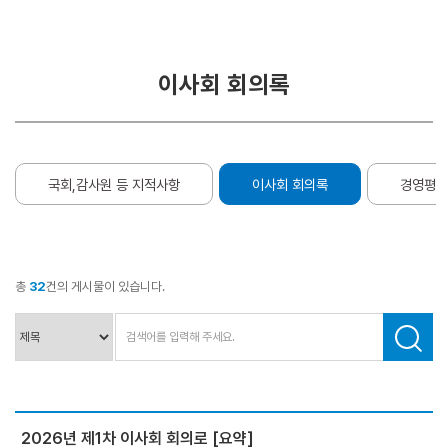
거
경
및
영
목
이사회 회의록
적
부
패
연
방
혁
지
경
국회,감사원 등 지적사항
이사회 회의록
경영평가
C.
영
I
소
E
개
S
총
32
건의 게시물이 있습니다.
G
비
경
전
영
및
미
션
2026년 제1차 이사회 회의로 [요약]